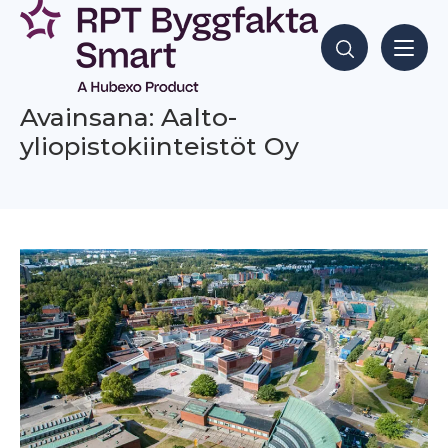
Siirry
sisältöön
Hae sisältöjä
Avainsana: Aalto-
yliopistokiinteistöt Oy