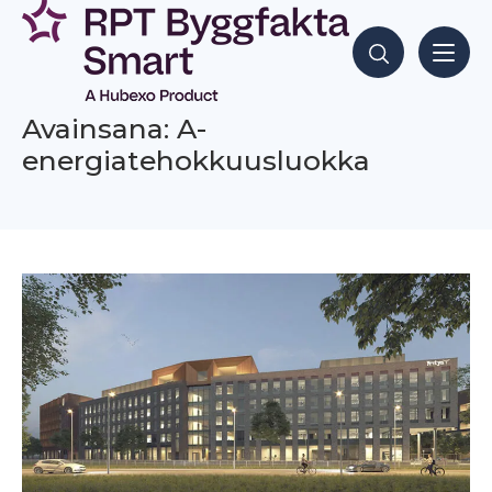
Siirry
sisältöön
Hae sisältöjä
Avainsana: A-
energiatehokkuusluokka