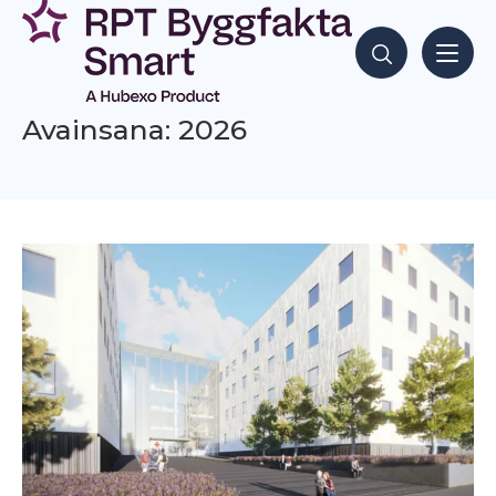
Siirry
sisältöön
Hae sisältöjä
Avainsana: 2026