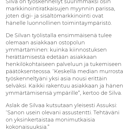
Silva on työskennellyt suurimmaksi osin
markkinointiratkaisujen myynnin parissa,
joten digi- ja sisältömarkkinointi ovat
hänelle luonnollinen toimintaympäristö.
De Silvan työlistalla ensimmäisenä tulee
olemaan asiakkaan ostopolun
ymmärtäminen: kuinka kiinnostuksen
herättämisestä edetään asiakkaan
henkilökohtaiseen palveluun ja tukemiseen
päätöksenteossa. “Keskellä median murrosta
työskenneltyäni yksi asia nousi erittäin
selväksi. Kaikki rakentuu asiakkaan ja hänen
ymmärtämisensä ympärille”, kertoo de Silva.
Aslak de Silvaa kutsutaan yleisesti Assuksi:
“Sanon usein olevani assustentti. Tehtäväni
on yksinkertaistaa monimutkaisia
kokonaisuuksia.”