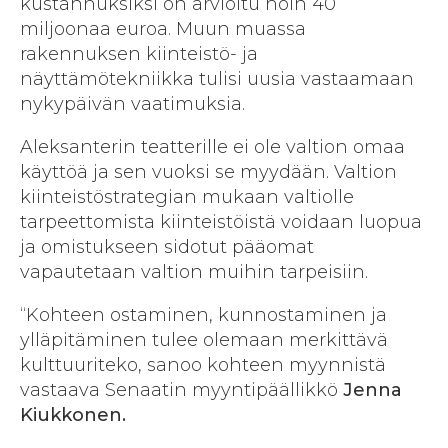
kustannuksiksi on arvioitu noin 40
miljoonaa euroa. Muun muassa
rakennuksen kiinteistö- ja
näyttämötekniikka tulisi uusia vastaamaan
nykypäivän vaatimuksia.
Aleksanterin teatterille ei ole valtion omaa
käyttöä ja sen vuoksi se myydään. Valtion
kiinteistöstrategian mukaan valtiolle
tarpeettomista kiinteistöistä voidaan luopua
ja omistukseen sidotut pääomat
vapautetaan valtion muihin tarpeisiin.
“Kohteen ostaminen, kunnostaminen ja
ylläpitäminen tulee olemaan merkittävä
kulttuuriteko, sanoo kohteen myynnistä
vastaava Senaatin myyntipäällikkö
Jenna
Kiukkonen.