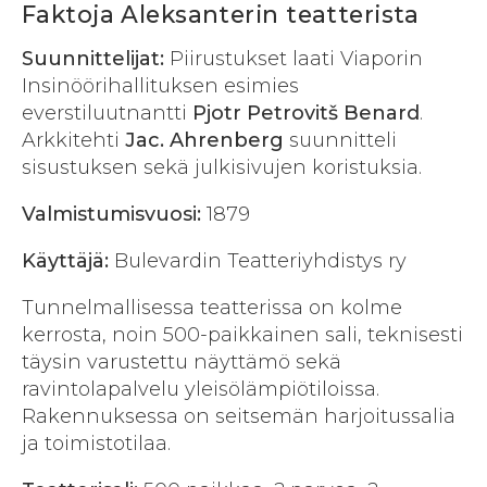
Faktoja Aleksanterin teatterista
Suunnittelijat:
Piirustukset laati Viaporin
Insinöörihallituksen esimies
everstiluutnantti
Pjotr Petrovitš Benard
.
Arkkitehti
Jac. Ahrenberg
suunnitteli
sisustuksen sekä julkisivujen koristuksia.
Valmistumisvuosi:
1879
Käyttäjä:
Bulevardin Teatteriyhdistys ry
Tunnelmallisessa teatterissa on kolme
kerrosta, noin 500-paikkainen sali, teknisesti
täysin varustettu näyttämö sekä
ravintolapalvelu yleisölämpiötiloissa.
Rakennuksessa on seitsemän harjoitussalia
ja toimistotilaa.