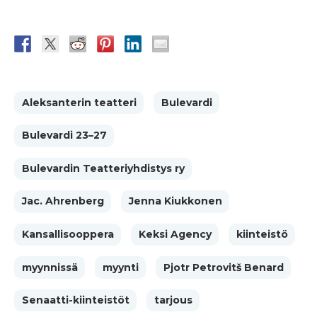
Aleksanterin teatteri
Bulevardi
Bulevardi 23–27
Bulevardin Teatteriyhdistys ry
Jac. Ahrenberg
Jenna Kiukkonen
Kansallisooppera
Keksi Agency
kiinteistö
myynnissä
myynti
Pjotr Petrovitš Benard
Senaatti-kiinteistöt
tarjous