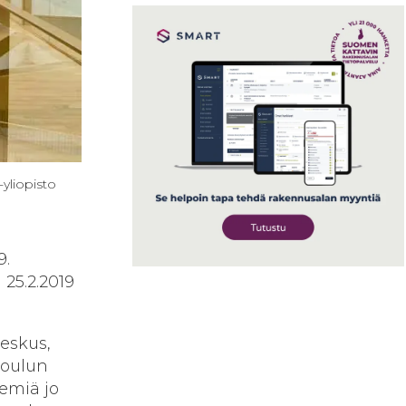
yliopisto
9.
 25.2.2019
eskus,
koulun
eemiä jo