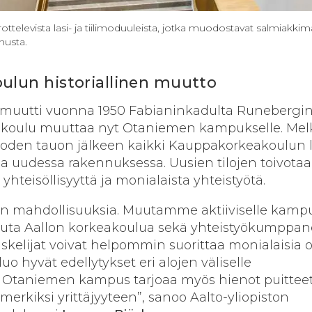
elevista lasi- ja tiilimoduuleista, jotka muodostavat salmiakkim
nusta.
lun historiallinen muutto
muutti vuonna 1950 Fabianinkadulta Runebergin
eakoulu muuttaa nyt Otaniemen kampukselle. Mel
den tauon jälkeen kaikki Kauppakorkeakoulun l
a uudessa rakennuksessa. Uusien tilojen toivota
yhteisöllisyyttä ja monialaista yhteistyötä.
on mahdollisuuksia. Muutamme aktiiviselle kampu
i muuta Aallon korkeakoulua sekä yhteistyökumppa
skelijat voivat helpommin suorittaa monialaisia op
 hyvät edellytykset eri alojen väliselle
e. Otaniemen kampus tarjoaa myös hienot puittee
merkiksi yrittäjyyteen”, sanoo Aalto-yliopiston