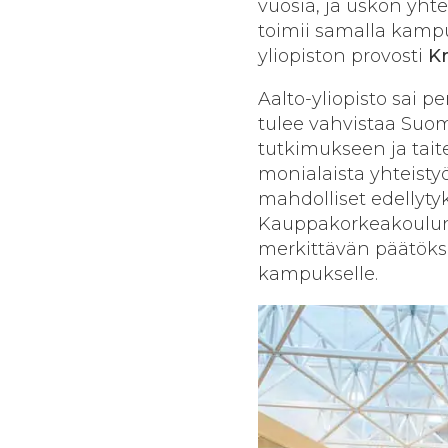
vuosia, ja uskon yht
toimii samalla kamp
yliopiston provosti
Kr
Aalto-yliopisto sai 
tulee vahvistaa Suo
tutkimukseen ja tait
monialaista yhteisty
mahdolliset edellyty
Kauppakorkeakoulun m
merkittävän päätökse
kampukselle.