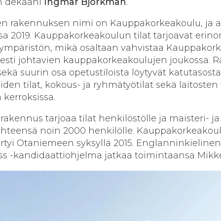
n dekaani
Ingmar Björkman
.
en rakennuksen nimi on Kauppakorkeakoulu, ja av
a 2019. Kauppakorkeakoulun tilat tarjoavat erin
sympäristön, mikä osaltaan vahvistaa Kauppakor
esti johtavien kauppakorkeakoulujen joukossa. R
 sekä suurin osa opetustiloista löytyvät katutasost
oiden tilat, kokous- ja ryhmätyötilat sekä laitosten 
 kerroksissa.
kennus tarjoaa tilat henkilöstölle ja maisteri- ja
e, yhteensä noin 2000 henkilölle. Kauppakorkeakou
irtyi Otaniemeen syksyllä 2015. Englanninkielinen
ss -kandidaattiohjelma jatkaa toimintaansa Mikke