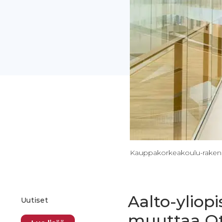
Kauppakorkeakoulu-rakennus
Aalto-ylio
Uutiset
muuttaa O