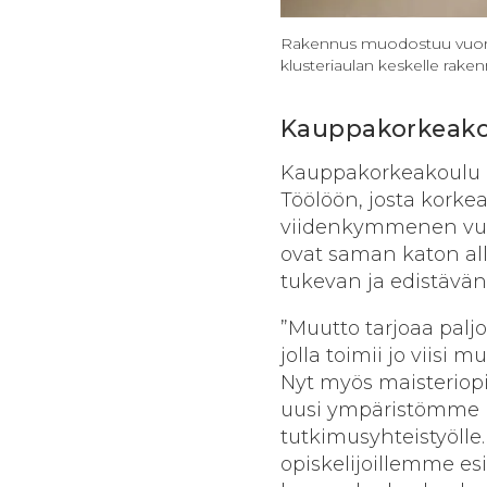
Rakennus muodostuu vuorott
klusteriaulan keskelle raken
Kauppakorkeakou
Kauppakorkeakoulu 
Töölöön, josta kork
viidenkymmenen vuo
ovat saman katon all
tukevan ja edistävän 
”Muutto tarjoaa palj
jolla toimii jo viis
Nyt myös maisteriopi
uusi ympäristömme luo
tutkimusyhteistyöll
opiskelijoillemme esi