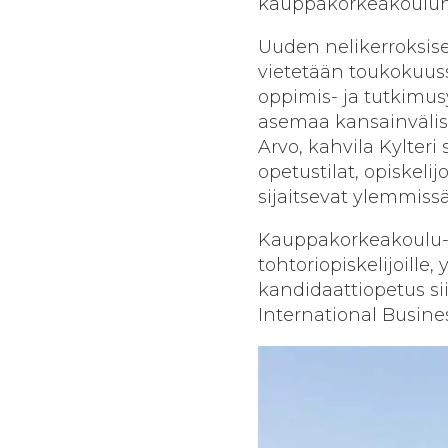
kauppakorkeakoulu
Uuden nelikerroksis
vietetään toukokuuss
oppimis- ja tutkimu
asemaa kansainvälis
Arvo, kahvila Kylteri
opetustilat, opiskelij
sijaitsevat ylemmissä
Kauppakorkeakoulu-ra
tohtoriopiskelijoill
kandidaattiopetus si
International Busine