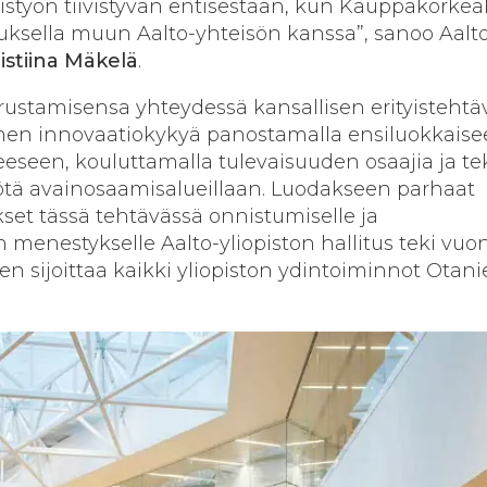
eistyön tiivistyvän entisestään, kun Kauppakorke
uksella muun Aalto-yhteisön kanssa”, sanoo Aalt
istiina Mäkelä
.
perustamisensa yhteydessä kansallisen erityistehtä
men innovaatiokykyä panostamalla ensiluokkais
eeseen, kouluttamalla tulevaisuuden osaajia ja t
ötä avainosaamisalueillaan. Luodakseen parhaat
kset tässä tehtävässä onnistumiselle ja
enestykselle Aalto-yliopiston hallitus teki vuo
n sijoittaa kaikki yliopiston ydintoiminnot Ota