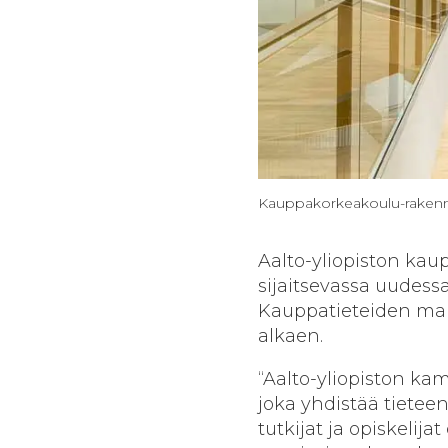
Kauppakorkeakoulu-rakennus 
Aalto-yliopiston ka
sijaitsevassa uudess
Kauppatieteiden maist
alkaen.
“Aalto-yliopiston k
joka yhdistää tietee
tutkijat ja opiskelij