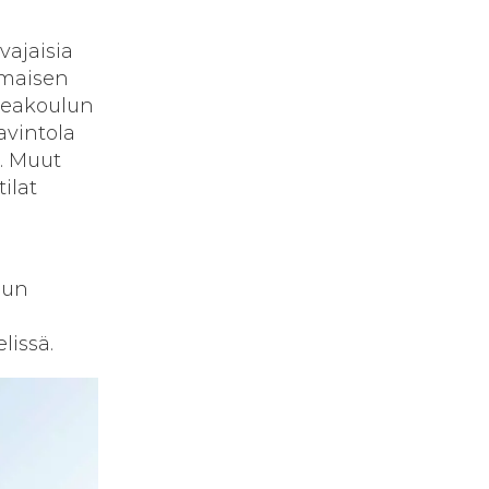
ajaisia
omaisen
keakoulun
avintola
a. Muut
tilat
lun
lissä.