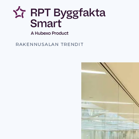
Siirry
sisältöön
RAKENNUSALAN TRENDIT