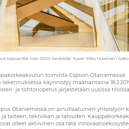
tarjoaa tilat noin 2000 henkilölle. Kuvat: Mika Huisman / Aalto-
uppakorkeakoulun toiminta Espoon Otaniemessä
a rakennuksessa käynnistyy maanantaina 18.2.201
eri- ja tohtoriopetus järjestetään uusissa tiloissa
ampus Otaniemessä on ainutlaatuinen yhteistyön k
n ja taiteen, tekniikan ja talouden. Kauppakorkea
at ovat olleet aktiivinen osa tätä innovaatioekosyst