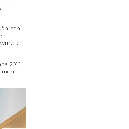
akoulu
o-
vän: sen
een
ekemällä
nna 2016
niemen