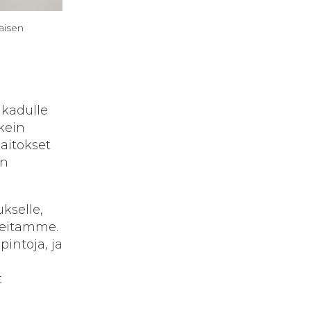
aisen
kadulle
kein
aitokset
an
kselle,
neitamme.
intoja, ja
t